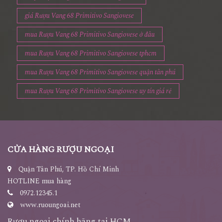
giá Rượu Vang 68 Primitivo Sangiovese
mua Rượu Vang 68 Primitivo Sangiovese ở đâu
mua Rượu Vang 68 Primitivo Sangiovese tphcm
mua Rượu Vang 68 Primitivo Sangiovese quận tân phú
mua Rượu Vang 68 Primitivo Sangiovese uy tín giá rẻ
CỬA HÀNG RƯỢU NGOẠI
Quận Tân Phú, TP. Hồ Chí Minh
HOTLINE mua hàng
0972.12345.1
www.ruoungoai.net
Rượu ngoại chính hãng tại HCM