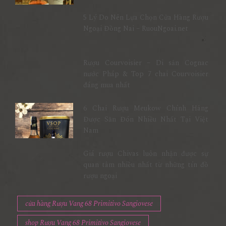
5 Lý Do Nên Lựa Chọn Cửa Hàng Rượu
Ngoại Đồng Nai – RuouNgoai.net
Rượu Courvoisier – Di sản Cognac
nước Pháp & Top 7 chai Courvoisier
đáng mua nhất
6 Chai Rượu Meukow Chính Hãng
Được Săn Đón Nhiều Nhất Tại Việt
Nam
Giá rượu Chivas luôn nhận được sự
quan tâm nhiều nhất từ những tín đồ
rượu ngoại
cửa hàng Rượu Vang 68 Primitivo Sangiovese
shop Rượu Vang 68 Primitivo Sangiovese