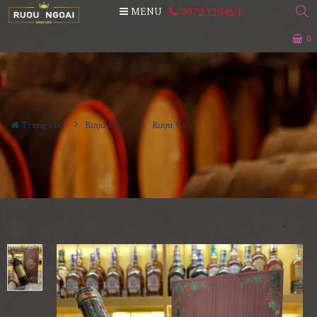
0972.12345.1
MENU
0
Trang chủ
Rượu Vang Hộp Quà
Rượu Vang Pháp Terroir La Baume Sanit - Paul Fitou Hộp Giấy