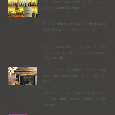
Giới thiệu Rượu Balvenie, Top 6 kiến
thức về Rượu Balvenie
5 Lý Do Nên Lựa Chọn Cửa Hàng Rượu
Ngoại Đồng Nai – RuouNgoai.net
Rượu Courvoisier – Di sản Cognac
nước Pháp & Top 7 chai Courvoisier
đáng mua nhất
6 Chai Rượu Meukow Chính Hãng
Được Săn Đón Nhiều Nhất Tại Việt
Nam
Giá rượu Chivas luôn nhận được sự
quan tâm nhiều nhất từ những tín đồ
rượu ngoại