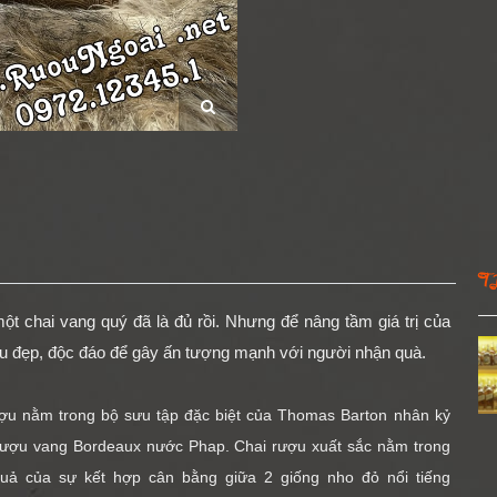
T
t chai vang quý đã là đủ rồi. Nhưng để nâng tầm giá trị của
u đẹp, độc đáo để gây ấn tượng mạnh với người nhận quà.
u nằm trong bộ sưu tập đặc biệt của Thomas Barton nhân kỷ
rượu vang Bordeaux nước Phap. Chai rượu xuất sắc nằm trong
uả của sự kết hợp cân bằng giữa 2 giống nho đỏ nổi tiếng