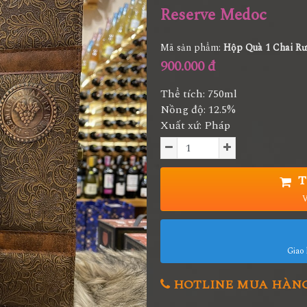
Reserve Medoc
Mã sản phẩm:
Hộp Quà 1 Chai R
900.000 đ
Thể tích: 750ml
Nồng độ: 12.5%
Xuất xứ: Pháp
T
V
Giao 
HOTLINE MUA HÀNG 0