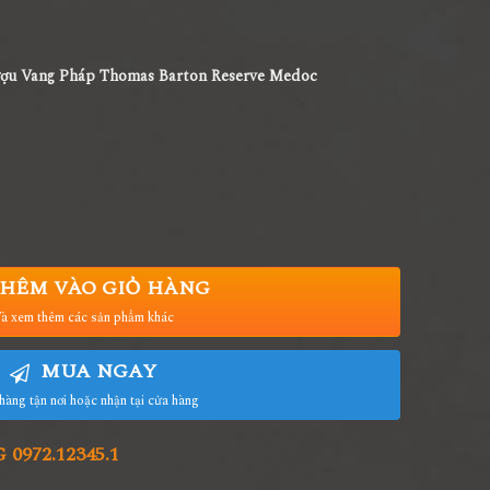
ượu Vang Pháp Thomas Barton Reserve Medoc
HÊM VÀO GIỎ HÀNG
à xem thêm các sản phẩm khác
MUA NGAY
hàng tận nơi hoặc nhận tại cửa hàng
972.12345.1