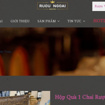
Rượu 
HOTLI
ẠI
GIỚI THIỆU
SẢN PHẨM
TIN TỨC
Hộp Quà 1 Chai Rượu Vang Pháp Thomas Barton Reserve Medoc
Hộp Quà 1 Chai Rượ