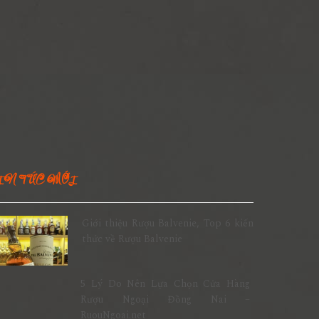
IN TỨC MỚI
Giới thiệu Rượu Balvenie, Top 6 kiến
thức về Rượu Balvenie
5 Lý Do Nên Lựa Chọn Cửa Hàng
Rượu Ngoại Đồng Nai –
RuouNgoai.net