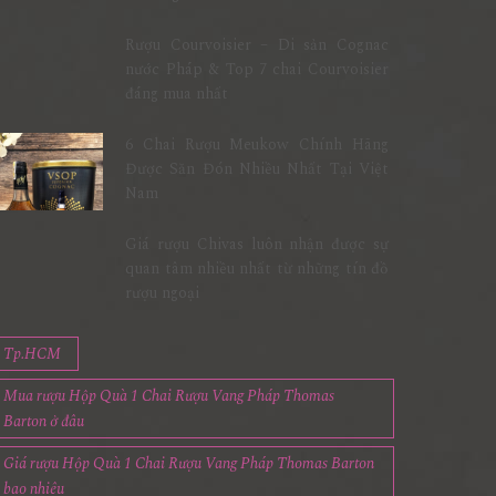
Rượu Courvoisier – Di sản Cognac
nước Pháp & Top 7 chai Courvoisier
đáng mua nhất
6 Chai Rượu Meukow Chính Hãng
Được Săn Đón Nhiều Nhất Tại Việt
Nam
Giá rượu Chivas luôn nhận được sự
quan tâm nhiều nhất từ những tín đồ
rượu ngoại
Tp.HCM
Mua rượu Hộp Quà 1 Chai Rượu Vang Pháp Thomas
Barton ở đâu
Giá rượu Hộp Quà 1 Chai Rượu Vang Pháp Thomas Barton
bao nhiêu