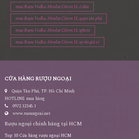
mua Rượu Vodka Absolut Citron 1L ở đâu
mua Rượu Vodka Absolut Citron 1L quận tân phú
mua Rượu Vodka Absolut Citron 1L tphcm
mua Rượu Vodka Absolut Citron 1L uy tín giá rẻ
CỬA HÀNG RƯỢU NGOẠI
Quận Tân Phú, TP. Hồ Chí Minh
HOTLINE mua hàng
0972.12345.1
www.ruoungoai.net
Rượu ngoại chính hãng tại HCM
Top 10 Cửa hàng rượu ngoại HCM