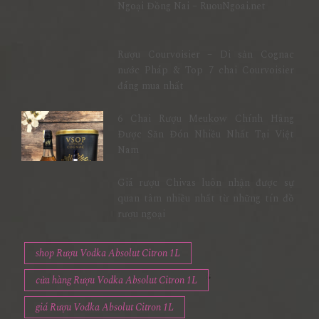
Ngoại Đồng Nai – RuouNgoai.net
Rượu Courvoisier – Di sản Cognac
nước Pháp & Top 7 chai Courvoisier
đáng mua nhất
6 Chai Rượu Meukow Chính Hãng
Được Săn Đón Nhiều Nhất Tại Việt
Nam
Giá rượu Chivas luôn nhận được sự
quan tâm nhiều nhất từ những tín đồ
rượu ngoại
shop Rượu Vodka Absolut Citron 1L
cửa hàng Rượu Vodka Absolut Citron 1L
giá Rượu Vodka Absolut Citron 1L