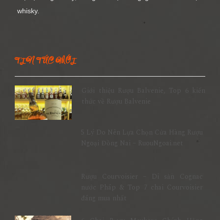
whisky.
TIN TỨC MỚI
Giới thiệu Rượu Balvenie, Top 6 kiến
thức về Rượu Balvenie
5 Lý Do Nên Lựa Chọn Cửa Hàng Rượu
Ngoại Đồng Nai – RuouNgoai.net
Rượu Courvoisier – Di sản Cognac
nước Pháp & Top 7 chai Courvoisier
đáng mua nhất