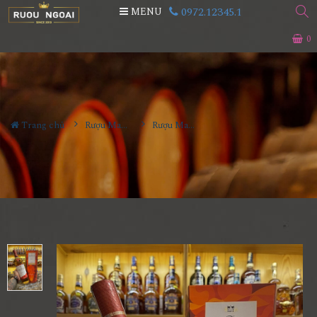
0972.12345.1
MENU
0
Trang chủ
Rượu Macallan
Rượu Macallan A Night On Earth In Scotland