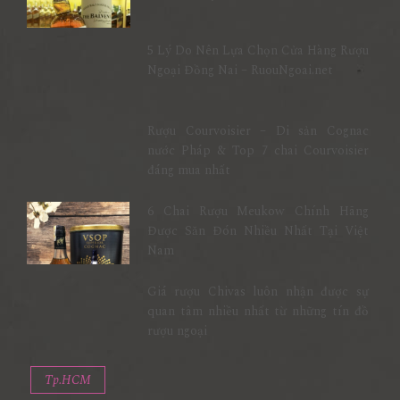
5 Lý Do Nên Lựa Chọn Cửa Hàng Rượu
Ngoại Đồng Nai – RuouNgoai.net
Rượu Courvoisier – Di sản Cognac
nước Pháp & Top 7 chai Courvoisier
đáng mua nhất
6 Chai Rượu Meukow Chính Hãng
Được Săn Đón Nhiều Nhất Tại Việt
Nam
Giá rượu Chivas luôn nhận được sự
quan tâm nhiều nhất từ những tín đồ
rượu ngoại
Tp.HCM