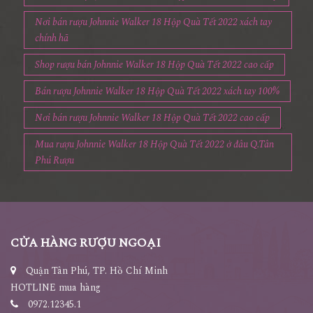
Nơi bán rượu Johnnie Walker 18 Hộp Quà Tết 2022 xách tay
chính hã
Shop rượu bán Johnnie Walker 18 Hộp Quà Tết 2022 cao cấp
Bán rượu Johnnie Walker 18 Hộp Quà Tết 2022 xách tay 100%
Nơi bán rượu Johnnie Walker 18 Hộp Quà Tết 2022 cao cấp
Mua rượu Johnnie Walker 18 Hộp Quà Tết 2022 ở đâu Q.Tân
Phú Rượu
CỬA HÀNG RƯỢU NGOẠI
Quận Tân Phú, TP. Hồ Chí Minh
HOTLINE mua hàng
0972.12345.1