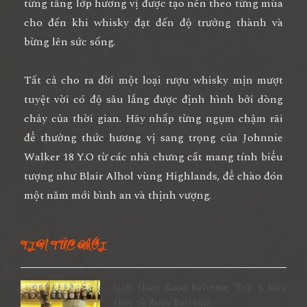
từng tầng lớp hương vị được tạo nên theo từng mùa
cho đến khi whisky đạt đến độ trưởng thành và
bừng lên sức sống.
Tất cả cho ra đời một loại rượu whisky mịn mượt
tuyệt vời có độ sâu lắng được định hình bởi dòng
chảy của thời gian. Hãy nhấp từng ngụm chậm rãi
để thưởng thức hương vị sang trọng của Johnnie
Walker 18 Y.O từ các nhà chưng cất mang tính biểu
tượng như Blair Alhol vùng Highlands, để chào đón
một năm mới bình an và thịnh vượng.
TIN TỨC MỚI
Giới thiệu Rượu Balvenie, Top 6 kiến
thức về Rượu Balvenie