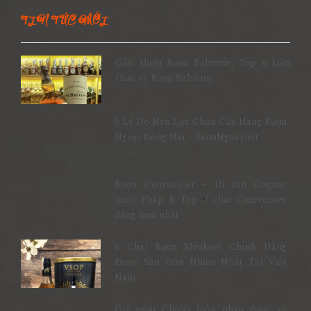
TIN TỨC MỚI
Giới thiệu Rượu Balvenie, Top 6 kiến
thức về Rượu Balvenie
5 Lý Do Nên Lựa Chọn Cửa Hàng Rượu
Ngoại Đồng Nai – RuouNgoai.net
Rượu Courvoisier – Di sản Cognac
nước Pháp & Top 7 chai Courvoisier
đáng mua nhất
6 Chai Rượu Meukow Chính Hãng
Được Săn Đón Nhiều Nhất Tại Việt
Nam
Giá rượu Chivas luôn nhận được sự