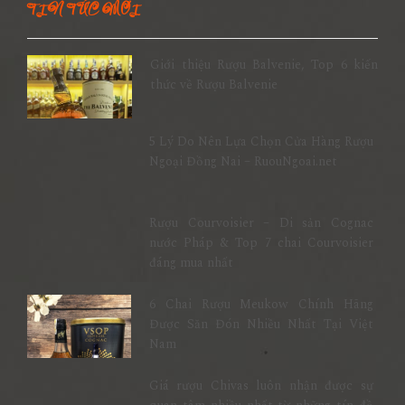
TIN TỨC MỚI
Giới thiệu Rượu Balvenie, Top 6 kiến
thức về Rượu Balvenie
5 Lý Do Nên Lựa Chọn Cửa Hàng Rượu
Ngoại Đồng Nai – RuouNgoai.net
Rượu Courvoisier – Di sản Cognac
nước Pháp & Top 7 chai Courvoisier
đáng mua nhất
6 Chai Rượu Meukow Chính Hãng
Được Săn Đón Nhiều Nhất Tại Việt
Nam
Giá rượu Chivas luôn nhận được sự