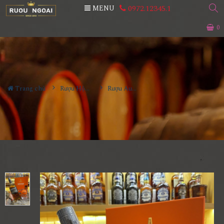
0972.12345.1
MENU
0
Trang chủ
Rượu Hộp Quà
Rượu Auchentoshan 18 Năm - Hộp Quà Tết 2022