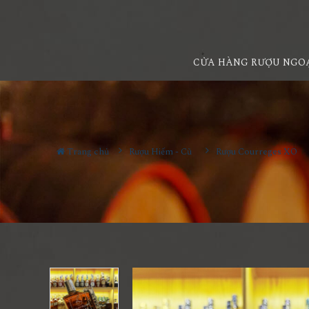
CỬA HÀNG RƯỢU NGO
Trang chủ
Rượu Hiếm - Cũ
Rượu Courreges XO