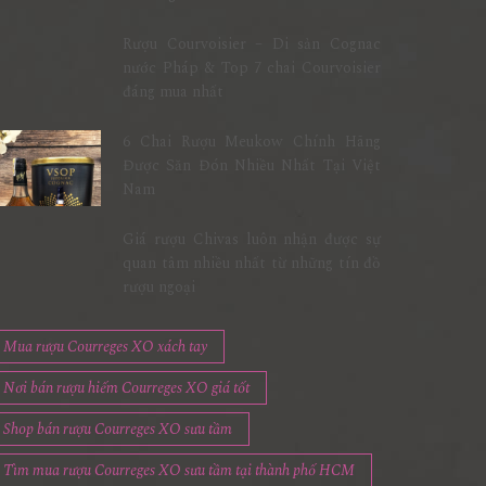
Rượu Courvoisier – Di sản Cognac
nước Pháp & Top 7 chai Courvoisier
đáng mua nhất
6 Chai Rượu Meukow Chính Hãng
Được Săn Đón Nhiều Nhất Tại Việt
Nam
Giá rượu Chivas luôn nhận được sự
quan tâm nhiều nhất từ những tín đồ
rượu ngoại
Mua rượu Courreges XO xách tay
Nơi bán rượu hiếm Courreges XO giá tốt
Shop bán rượu Courreges XO sưu tầm
Tìm mua rượu Courreges XO sưu tầm tại thành phố HCM