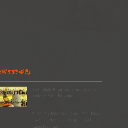
IN TỨC MỚI
Giới thiệu Rượu Balvenie, Top 6 kiến
thức về Rượu Balvenie
5 Lý Do Nên Lựa Chọn Cửa Hàng
Rượu Ngoại Đồng Nai –
RuouNgoai.net