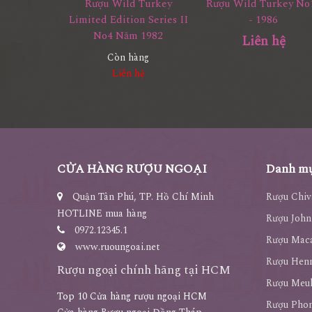
Rượu Wild Turkey
Rượu Wild Turkey No
Limited Edition Series II
- 1986
No4 Năm 1982
Liên hệ
Còn hàng
Liên hệ
CỬA HÀNG RƯỢU NGOẠI
Danh mụ
Quận Tân Phú, TP. Hồ Chí Minh
Rượu Chiv
HOTLINE mua hàng
Rượu John
0972.12345.1
Rượu Maca
www.ruoungoai.net
Rượu Hen
Rượu ngoại chính hãng tại HCM
Rượu Meu
Top 10 Cửa hàng rượu ngoại HCM
Rượu Pho