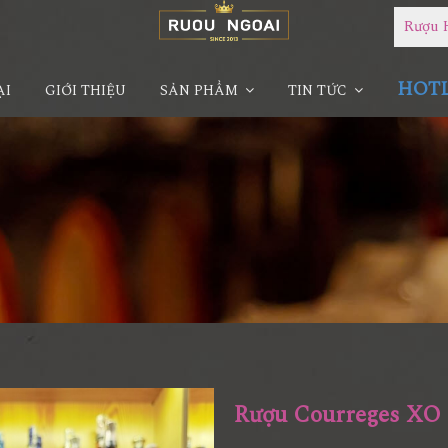
Rượu 
HOTLI
ẠI
GIỚI THIỆU
SẢN PHẨM
TIN TỨC
Rượu Courreges XO