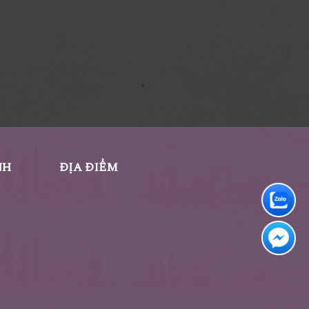
NH
ĐỊA ĐIỂM