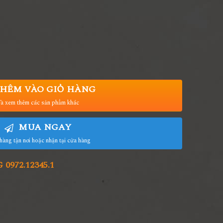
HÊM VÀO GIỎ HÀNG
à xem thêm các sản phẩm khác
MUA NGAY
hàng tận nơi hoặc nhận tại cửa hàng
972.12345.1