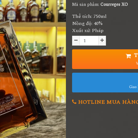
Mã sản phẩm:
Courreges XO
Thể tích: 750ml
Nồng độ: 40%
Xuất xứ: Pháp
T
V
Giao 
HOTLINE MUA HÀNG 0