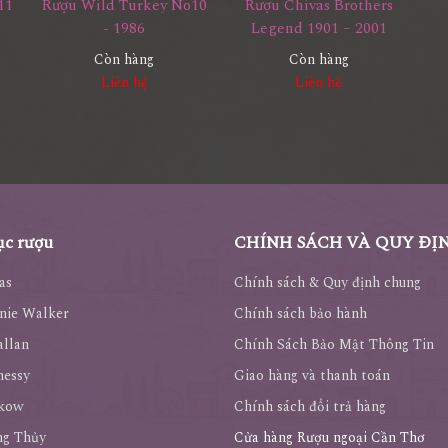
11
Rượu Wild Turkey No10
Rượu Chivas Brothers
- 1986
Legend 1901 – 2001
Còn hàng
Còn hàng
Liên hệ
Liên hệ
c rượu
CHÍNH SÁCH VÀ QUY ĐỊ
as
Chính sách & Quy định chung
nie Walker
Chính sách bảo hành
llan
Chính Sách Bảo Mật Thông Tin
nessy
Giao hàng và thanh toán
kow
Chính sách đổi trả hàng
ng Thủy
Cửa hàng Rượu ngoại Cần Thơ