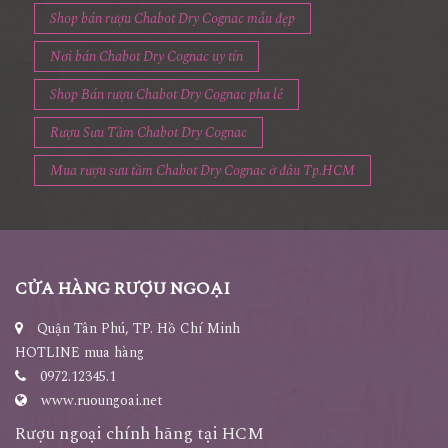
Shop bán rượu Chabot Dry Cognac mẫu đẹp
Nơi bán Chabot Dry Cognac uy tín
Shop Bán rượu Chabot Dry Cognac pha lê
Rượu Sưu Tầm Chabot Dry Cognac
Mua rượu sưu tầm Chabot Dry Cognac ở đâu Tp.HCM
CỬA HÀNG RƯỢU NGOẠI
Quận Tân Phú, TP. Hồ Chí Minh
HOTLINE mua hàng
0972.12345.1
www.ruoungoai.net
Rượu ngoại chính hãng tại HCM