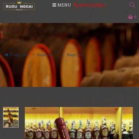
0972.12345.1
MENU
0
Trang chủ
Rượu Hiếm - Cũ
Rượu Chabot Dry Cognac