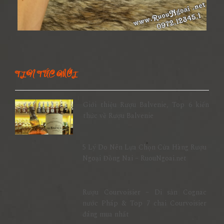
TIN TỨC MỚI
Giới thiệu Rượu Balvenie, Top 6 kiến
thức về Rượu Balvenie
5 Lý Do Nên Lựa Chọn Cửa Hàng Rượu
Ngoại Đồng Nai – RuouNgoai.net
Rượu Courvoisier – Di sản Cognac
nước Pháp & Top 7 chai Courvoisier
đáng mua nhất