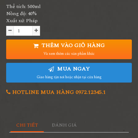
Thể tích: 500ml
Nồng độ: 40%
Xuất xứ: Pháp
THÊM VÀO GIỎ HÀNG
Và xem thêm các sản phẩm khác
MUA NGAY
Giao hàng tận nơi hoặc nhận tại cửa hàng
HOTLINE MUA HÀNG 0972.12345.1
CHI TIẾT
ĐÁNH GIÁ