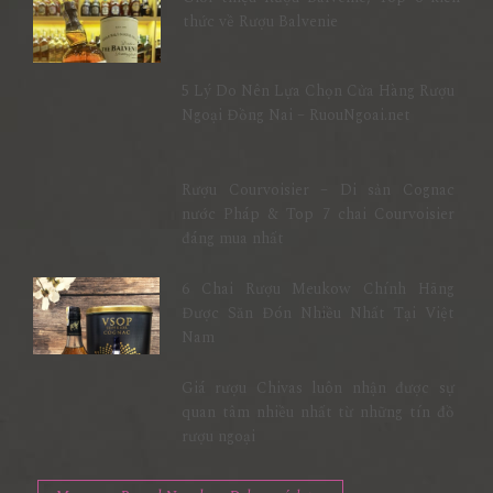
thức về Rượu Balvenie
5 Lý Do Nên Lựa Chọn Cửa Hàng Rượu
Ngoại Đồng Nai – RuouNgoai.net
Rượu Courvoisier – Di sản Cognac
nước Pháp & Top 7 chai Courvoisier
đáng mua nhất
6 Chai Rượu Meukow Chính Hãng
Được Săn Đón Nhiều Nhất Tại Việt
Nam
Giá rượu Chivas luôn nhận được sự
quan tâm nhiều nhất từ những tín đồ
rượu ngoại