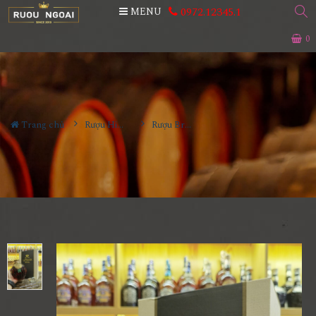
0972.12345.1
MENU
0
Trang chủ
Rượu Hiếm - Cũ
Rượu Brunel Napoleon Deluxe