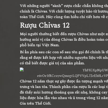
Với những người “sành” rượu chắc chắn không thể
chính là Chivas. Với chất lượng tuyệt hảo từ hươn
toàn Thế Giới. Hãy cùng tìm hiểu chi tiết hơn về 
Rượu Chivas 12
Mọi người thường biết đến rượu Chivas như một món
hưởng mùi vị của dòng Chivas là điều hoàn toàn có 
phổ biến tại Việt Nam.
Bí ẩn phía sau các con số sau tên gọi đó chính là 
rằng sẽ được kết hợp với nhiều nguyên liệu với nh
có thể biết được giá trị của sản phẩm.
Chivas 12 năm thực sự gây được ấn tượng mạnh vớ
trưng và lan tỏa. Thành phần của rượu là các loại
đã thấy mùi hương thoảng qua rất nhẹ, không ca
liệu được hòa lẫn vào nhau và ủ trong vòng 12 nă
Gia trên Thế Giới.