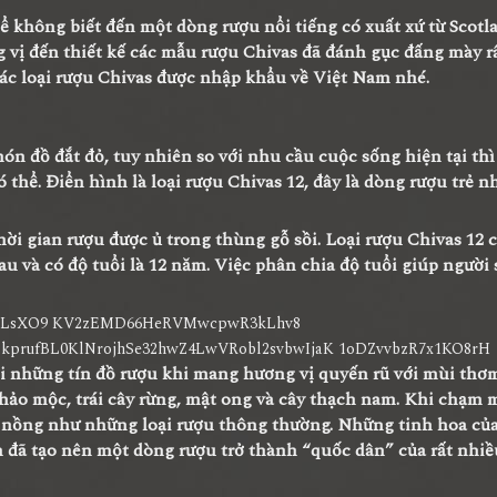
 không biết đến một dòng rượu nổi tiếng có xuất xứ từ Scotl
g vị đến thiết kế các mẫu
rượu Chivas
đã đánh gục đấng mày r
các loại rượu Chivas được nhập khẩu về Việt Nam nhé.
 đồ đắt đỏ, tuy nhiên so với nhu cầu cuộc sống hiện tại thì 
thể. Điển hình là loại rượu Chivas 12, đây là dòng rượu trẻ nh
thời gian rượu được ủ trong thùng gỗ sồi. Loại rượu Chivas 12 
au và có độ tuổi là 12 năm. Việc phân chia độ tuổi giúp người
i những tín đồ rượu khi mang hương vị quyến rũ với mùi thơ
 thảo mộc, trái cây rừng, mật ong và cây thạch nam. Khi chạm 
y nồng như những loại rượu thông thường. Những tinh hoa củ
m đã tạo nên một dòng rượu trở thành “quốc dân” của rất nhi