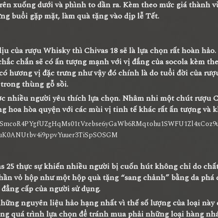
 trên xuống dưới và phình to dần ra. Kèm theo mức giá thành v
g buổi gặp mặt, làm quà tặng vào dịp lễ Tết.
 của rượu Whisky thì Chivas 18 sẽ là lựa chọn rất hoàn hảo.
chắc chắn sẽ có ấn tượng mạnh với vị đắng của socola kèm the
ĩ có hương vị đặc trưng như vậy đó chính là do tuổi đời của rượ
trong thùng gỗ sồi.
ợc nhiều người yêu thích lựa chọn. Nhâm nhi một chút rượu C
 hoa hòa quyện với các mùi vị tinh tế khác rất ấn tượng và k
 25 thực sự khiến nhiều người bị cuốn hút không chỉ do chất
 Phần vỏ hộp như một hộp quà tặng “sang chảnh” bằng da phá 
 đẳng cấp của người sử dụng.
hững nguyên liệu hảo hạng nhất vì thế số lượng của loại này
rong quá trình lựa chọn để tránh mua phải những loại hàng nh