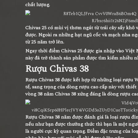
chất lượng.
Chivas 25 có mùi vị thơm ngát từ trái cây sấy khô 
được. Ngoài ra những hạt ngũ cốc và mạch nha ngon
từ 25 năm trở lên.
Ngay thời điểm Chivas 25 được gia nhập vào Việ
này đã trở thành sản phẩm được tìm kiếm nhiều n
Rượu Chivas 38
Rượu Chivas 38 được kết hợp từ những loại rượu Wh
tế, sang trọng của dòng rượu cao cấp này với thiết
vòng 38 năm Chivas 38 xứng đáng là dòng rượu c
Rượu Chivas 38 năm được đánh giá là loại rượu đỉ
nếu như bạn được thưởng thức thì bạn là một ngườ
là người cực kỳ quan trọng. Điểm đặc trưng của lo