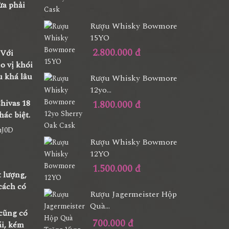
ừa phải
Rượu Whisky Bowmore
15YO
2.800.000 đ
 Với
o vị khói
u khá lâu
Rượu Whisky Bowmore
12yo...
hivas 18
1.800.000 đ
hác biệt.
Rượu Whisky Bowmore
12YO
1.500.000 đ
 lượng,
cách có
Rượu Jagermeister Hộp
Quà...
 cũng có
700.000 đ
ái, kém