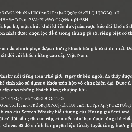
và kẹo bơ, một chút khói khiến dư vị của rượu kéo dài khó có 
 nhất được chọn lọc để ủ trong thùng gỗ sồi riêng biệt có th
t Nam đã chinh phục được những khách hàng khó tính nhất. D
hất đối với khách hàng cao cấp Việt Nam.
isky nổi tiếng trên Thế giới. Ngay từ bên ngoài đã thấy được
 kế tinh xảo sử dụng ổ khóa trên hộp vô cùng hiện đại. Được ủ
ao cấp cho những khách hàng thượng lưu.
nh cao của Scotch Whisky biểu tượng của Hoàng gia Scotland. 
i có đời sống rất cao cấp, còn nếu như bạn được tặng thì chắ
ại Chivas 38 đó chính là nguyên liệu từ cây tuyết tùng, hương