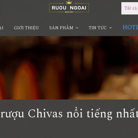
Tất c
HOTLI
ẠI
GIỚI THIỆU
SẢN PHẨM
TIN TỨC
rượu Chivas nổi tiếng nhấ