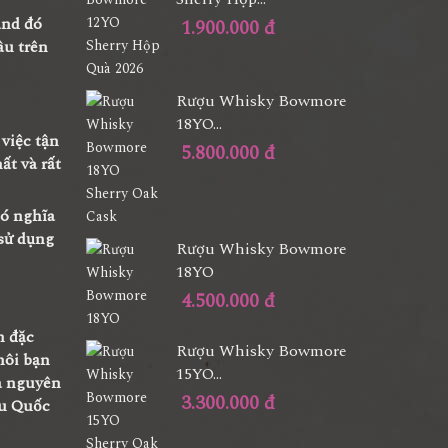
and đó
1.900.000 đ
âu trên
Rượu Whisky Bowmore
18YO...
việc tận
5.800.000 đ
ất và rất
có nghĩa
 sử dụng
Rượu Whisky Bowmore
18YO
4.500.000 đ
m đặc
Rượu Whisky Bowmore
môi bạn
15YO...
a nguyên
3.300.000 đ
ều Quốc