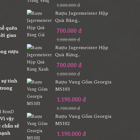
1.000.000 đ
Rượu Jagermeister Hộp
Quà Băng...
thể quên
700.000 đ
ời gian
1.000.000 đ
Rượu Jagermeister Hộp
òng rượu
Quà Rừng...
700.000 đ
1.000.000 đ
 sự tinh
Rượu Vang Gốm Georgia
 trong
MS103
1.190.000 đ
1.700.000 đ
Rượu Vang Gốm Georgia
Vì vậy
MS102
c chắn sẽ
 hạnh
1.190.000 đ