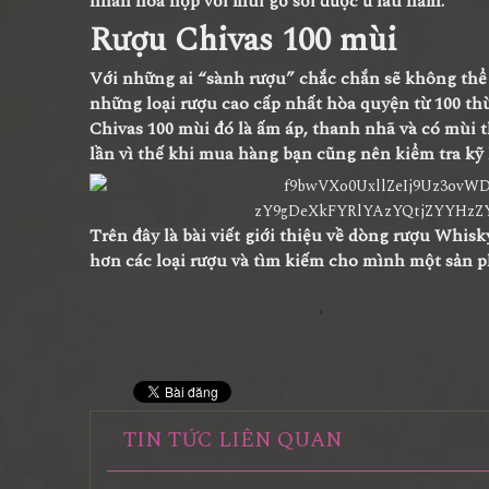
nhân hòa hợp với mùi gỗ sồi được ủ lâu năm.
Rượu Chivas 100 mùi
Với những ai “sành rượu” chắc chắn sẽ không thể 
những loại rượu cao cấp nhất hòa quyện từ 100 th
Chivas 100 mùi đó là ấm áp, thanh nhã và có mùi
lần vì thế khi mua hàng bạn cũng nên kiểm tra k
Trên đây là bài viết giới thiệu về dòng rượu Whisk
hơn các loại rượu và tìm kiếm cho mình một sản p
TIN TỨC LIÊN QUAN