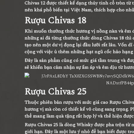
Chivas 12 được thiết kế dạng thủy tinh cổ tròn từ
nên khá phổ biến tại Việt Nam, thích hợp cho nhữn
Rượu Chivas 18
Khi muốn thưởng thức hương vị nồng nàn và êm dịu
những ai đã từng thưởng thức dòng Chivas 18 thì 
tạo nên một dư vị đọng lại đầu lưỡi rất lâu. Vốn d
cộng với việc ủ thêm những hạt ngũ cốc hảo hạng 
Đây là sản phẩm cũng có mức giá tầm trung và đư
sẽ khiến bạn cảm nhận sự ấm áp và êm dịu từ hương
Rượu Chivas 25
Thuộc phiên bản rượu với mức giá cao Rượu Chivas
hương vị mà còn có thiết kế vô cùng sang trọng.
thể mang làm quà tặng rất hợp lý và thể hiện được
Rượu Chivas 25 là dòng Whisky được pha trộn từ n
giới hạn. Đây là một lưu ý nhỏ để bạn biết được t