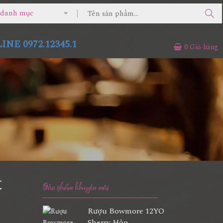
ả danh mục
NE 0972.12345.1
0
Giỏ hàng
t
Sản phẩm khuyến mãi
Rượu Bowmore 12YO
Sherry Hộp...