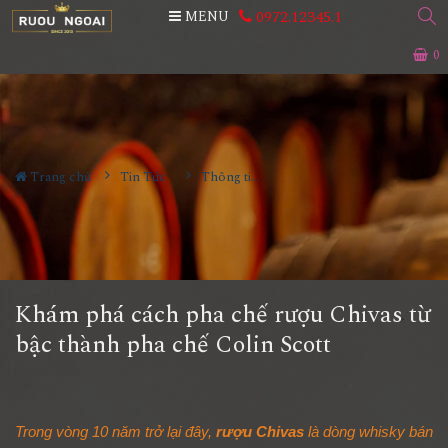
0972.12345.1
MENU
0
Trang chủ
Tin Tức
Thông tin Rượu ngoại
Khám phá cách pha chế rượu Chivas từ
bậc thành pha chế Colin Scott
Trong vòng 10 năm trở lại đây,
rượu Chivas
là dòng whisky bán