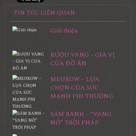
TIN TỨC LIÊN QUAN
Giới thiệu
RƯỢU VANG – GIA VỊ
CỦA ĐỒ ĂN
MEUKOW – LỰA
CHỌN CỦA SỨC
MẠNH PHI THƯỜNG
SÂM BANH – “VANG
NỔ” TRỜI PHÁP