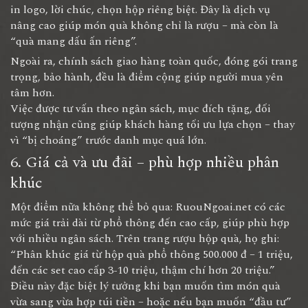
in logo, lời chúc, chọn hộp riêng biệt. Đây là dịch vụ
nâng cao giúp món quà không chỉ là rượu – mà còn là
“quà mang dấu ấn riêng”.
Ngoài ra, chính sách giao hàng toàn quốc, đóng gói trang
trọng, bảo hành, đều là điểm cộng giúp người mua yên
tâm hơn.
Việc được tư vấn theo ngân sách, mục đích tặng, đối
tượng nhận cũng giúp khách hàng tối ưu lựa chọn – thay
vì “bị choáng” trước danh mục quá lớn.
6. Giá cả và ưu đãi – phù hợp nhiều phân
khúc
Một điểm nữa không thể bỏ qua: RuouNgoai.net có các
mức giá trải dài từ phổ thông đến cao cấp, giúp phù hợp
với nhiều ngân sách. Trên trang rượu hộp quà, họ ghi:
“Phân khúc giá từ hộp quà phổ thông 500.000 đ – 1 triệu,
đến các set cao cấp 3-10 triệu, thậm chí hơn 20 triệu.”
Điều này đặc biệt lý tưởng khi bạn muốn tìm món quà
vừa sang vừa hợp túi tiền – hoặc nếu bạn muốn “đầu tư”