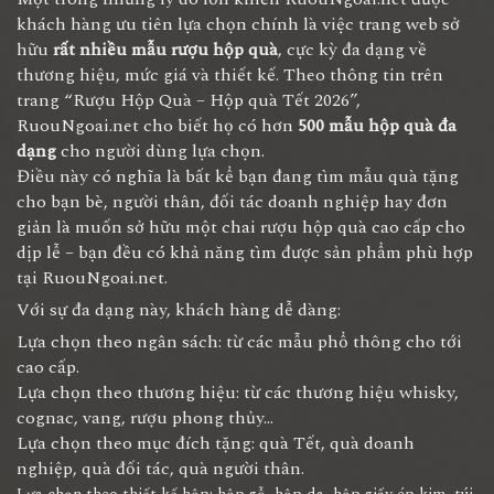
khách hàng ưu tiên lựa chọn chính là việc trang web sở
hữu
rất nhiều mẫu rượu hộp quà
, cực kỳ đa dạng về
thương hiệu, mức giá và thiết kế. Theo thông tin trên
trang “Rượu Hộp Quà – Hộp quà Tết 2026”,
RuouNgoai.net cho biết họ có hơn
500 mẫu hộp quà đa
dạng
cho người dùng lựa chọn.
Điều này có nghĩa là bất kể bạn đang tìm mẫu quà tặng
cho bạn bè, người thân, đối tác doanh nghiệp hay đơn
giản là muốn sở hữu một chai rượu hộp quà cao cấp cho
dịp lễ – bạn đều có khả năng tìm được sản phẩm phù hợp
tại RuouNgoai.net.
Với sự đa dạng này, khách hàng dễ dàng:
Lựa chọn theo ngân sách: từ các mẫu phổ thông cho tới
cao cấp.
Lựa chọn theo thương hiệu: từ các thương hiệu whisky,
cognac, vang, rượu phong thủy…
Lựa chọn theo mục đích tặng: quà Tết, quà doanh
nghiệp, quà đối tác, quà người thân.