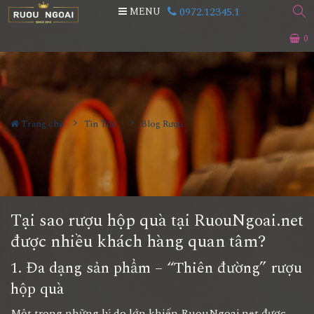
0972.12345.1
MENU
0
Trang chủ
Tin Tức
Blog Rượu
Tại sao rượu hộp quà tại RuouNgoai.net
được nhiều khách hàng quan tâm?
1. Đa dạng sản phẩm – “Thiên đường” rượu
hộp quà
Một trong những lý do lớn khiến RuouNgoai.net được