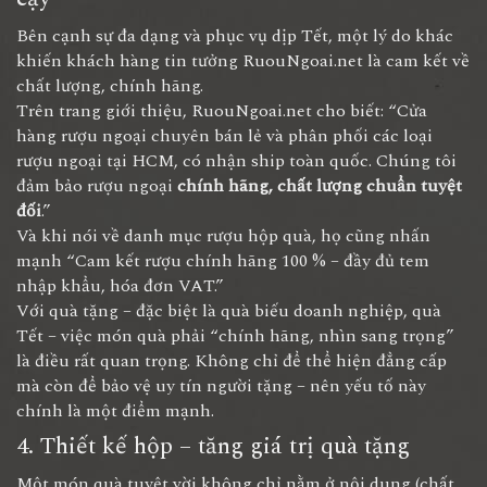
Bên cạnh sự đa dạng và phục vụ dịp Tết, một lý do khác
khiến khách hàng tin tưởng RuouNgoai.net là cam kết về
chất lượng, chính hãng.
Trên trang giới thiệu, RuouNgoai.net cho biết: “Cửa
hàng rượu ngoại chuyên bán lẻ và phân phối các loại
rượu ngoại tại HCM, có nhận ship toàn quốc. Chúng tôi
đảm bảo rượu ngoại
chính hãng, chất lượng chuẩn tuyệt
đối
.”
Và khi nói về danh mục rượu hộp quà, họ cũng nhấn
mạnh “Cam kết rượu chính hãng 100 % – đầy đủ tem
nhập khẩu, hóa đơn VAT.”
Với quà tặng – đặc biệt là quà biếu doanh nghiệp, quà
Tết – việc món quà phải “chính hãng, nhìn sang trọng”
là điều rất quan trọng. Không chỉ để thể hiện đẳng cấp
mà còn để bảo vệ uy tín người tặng – nên yếu tố này
chính là một điểm mạnh.
4. Thiết kế hộp – tăng giá trị quà tặng
Một món quà tuyệt vời không chỉ nằm ở nội dung (chất