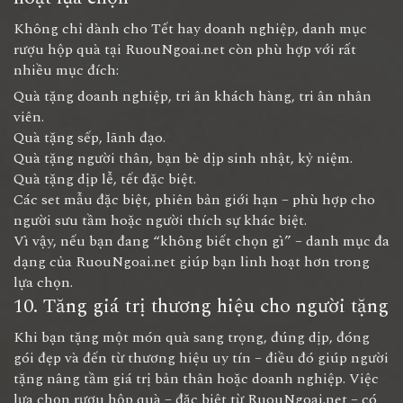
Không chỉ dành cho Tết hay doanh nghiệp, danh mục
rượu hộp quà tại RuouNgoai.net còn phù hợp với rất
nhiều mục đích:
Quà tặng doanh nghiệp, tri ân khách hàng, tri ân nhân
viên.
Quà tặng sếp, lãnh đạo.
Quà tặng người thân, bạn bè dịp sinh nhật, kỷ niệm.
Quà tặng dịp lễ, tết đặc biệt.
Các set mẫu đặc biệt, phiên bản giới hạn – phù hợp cho
người sưu tầm hoặc người thích sự khác biệt.
Vì vậy, nếu bạn đang “không biết chọn gì” – danh mục đa
dạng của RuouNgoai.net giúp bạn linh hoạt hơn trong
lựa chọn.
10. Tăng giá trị thương hiệu cho người tặng
Khi bạn tặng một món quà sang trọng, đúng dịp, đóng
gói đẹp và đến từ thương hiệu uy tín – điều đó giúp người
tặng nâng tầm giá trị bản thân hoặc doanh nghiệp. Việc
lựa chọn rượu hộp quà – đặc biệt từ RuouNgoai.net – có