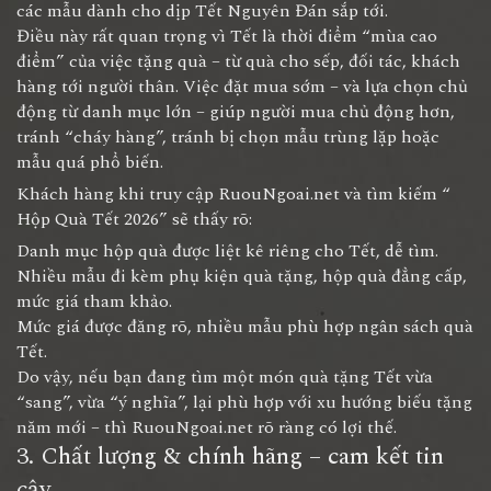
các mẫu dành cho dịp Tết Nguyên Đán sắp tới.
Điều này rất quan trọng vì Tết là thời điểm “mùa cao
điểm” của việc tặng quà – từ quà cho sếp, đối tác, khách
hàng tới người thân. Việc đặt mua sớm – và lựa chọn chủ
động từ danh mục lớn – giúp người mua chủ động hơn,
tránh “cháy hàng”, tránh bị chọn mẫu trùng lặp hoặc
mẫu quá phổ biến.
Khách hàng khi truy cập RuouNgoai.net và tìm kiếm “
Hộp Quà Tết 2026
” sẽ thấy rõ:
Danh mục hộp quà được liệt kê riêng cho Tết, dễ tìm.
Nhiều mẫu đi kèm phụ kiện quà tặng, hộp quà đẳng cấp,
mức giá tham khảo.
Mức giá được đăng rõ, nhiều mẫu phù hợp ngân sách quà
Tết.
Do vậy, nếu bạn đang tìm một món quà tặng Tết vừa
“sang”, vừa “ý nghĩa”, lại phù hợp với xu hướng biếu tặng
năm mới – thì RuouNgoai.net rõ ràng có lợi thế.
3. Chất lượng & chính hãng – cam kết tin
cậy