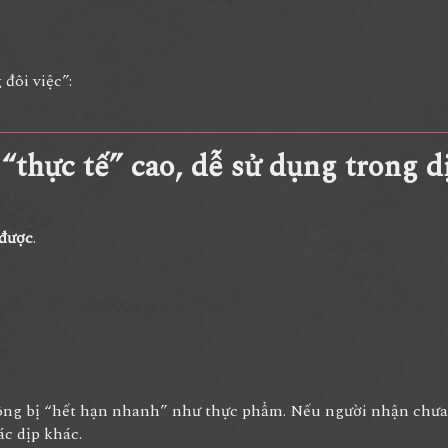
đôi việc”:
“thực tế” cao, dễ sử dụng trong d
được
.
không bị “hết hạn nhanh” như thực phẩm. Nếu người nhận chư
ác dịp khác.