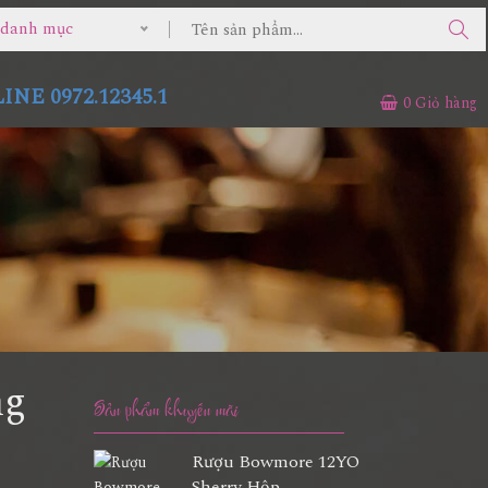
ả danh mục
NE 0972.12345.1
0
Giỏ hàng
ng
Sản phẩm khuyến mãi
Rượu Bowmore 12YO
Sherry Hộp...