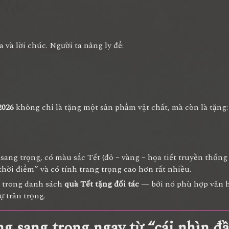
 và lời chúc. Người ta nâng ly để:
2026
không chỉ là tặng một sản phẩm vật chất, mà còn là tặng:
 sang trọng, có màu sắc Tết (đỏ – vàng – họa tiết truyền thống
hời điểm” và có tính trang trọng cao hơn rất nhiều.
u trong danh sách
quà Tết tặng đối tác
— bởi nó phù hợp văn 
ự trân trọng.
ng sang trọng ngay từ “cái nhìn đ