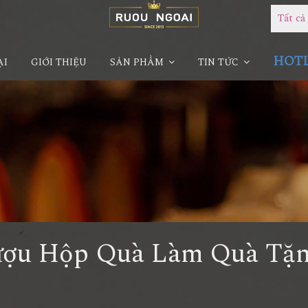
Tất c
HOTLI
ẠI
GIỚI THIỆU
SẢN PHẨM
TIN TỨC
ượu Hộp Quà Làm Quà Tặ