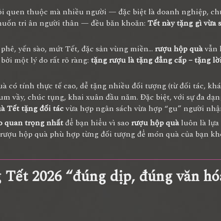
hỏi quen thuộc mà nhiều người — đặc biệt là doanh nghiệp, ch
uốn tri ân người thân — đều băn khoăn:
Tết này tặng gì vừa 
à phê, yến sào, mứt Tết, đặc sản vùng miền…
rượu hộp quà
vẫn 
bởi một lý do rất rõ ràng:
tặng rượu là tặng đẳng cấp – tặng lờ
à có tính thực tế cao, dễ tặng nhiều đối tượng (từ đối tác, kh
sum vầy, chúc tụng, khai xuân đầu năm. Đặc biệt, với sự đa dạ
à Tết tặng đối tác
vừa hợp ngân sách vừa hợp “gu” người nhậ
do quan trọng nhất
để bạn hiểu vì sao
rượu hộp quà
luôn là lựa
n rượu hộp quà phù hợp từng đối tượng để món quà của bạn kh
 Tết 2026 “đúng dịp, đúng văn hó