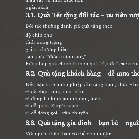
ngân sách
3.1. Quà Tết tặng đối tác – ưu tiên r
Đối tác thường đánh giá quà tặng theo:
độ chỉn chu
tính trang trọng
giá trị thương hiệu
cảm giác “được trân trọng”
Rượu hộp quà chính là món quà “đạt đủ” các tiêu 
3.2. Quà tặng khách hàng – dễ mua th
Nếu bạn là doanh nghiệp cần tặng hàng chục – hàn
✅ dễ chọn cùng một mẫu
✅ đồng bộ hình ảnh thương hiệu
✅ dễ quản lý ngân sách
✅ dễ đóng gói – vận chuyển
3.3. Quà tặng gia đình – bạn bè – ngư
Với người thân, bạn có thể chọn rượu: