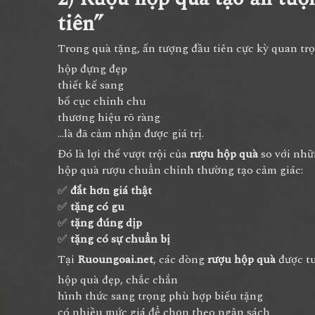
tiên”
Trong quà tặng, ấn tượng đầu tiên cực kỳ quan tr
hộp đựng đẹp
thiết kế sang
bố cục chỉnh chu
thương hiệu rõ ràng
…là đã cảm nhận được giá trị.
Đó là lợi thế vượt trội của
rượu hộp quà
so với nhữ
hộp quà rượu chuẩn chỉnh thường tạo cảm giác:
✅
đắt hơn giá thật
✅
tặng có gu
✅
tặng đúng dịp
✅
tặng có sự chuẩn bị
Tại
Ruoungoai.net
, các dòng
rượu hộp quà
được tu
hộp quà đẹp, chắc chắn
hình thức sang trọng phù hợp biếu tặng
có nhiều mức giá để chọn theo ngân sách