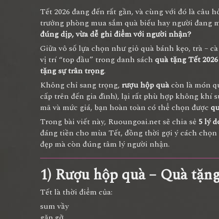
Tết 2026 đang đến rất gần, và cùng với đó là câu 
trưởng phòng mua sắm quà biếu hay người đang m
đúng dịp, vừa dễ ghi điểm với người nhận?
Giữa vô số lựa chọn như giỏ quà bánh kẹo, trà – c
vị trí “top đầu” trong danh sách
quà tặng Tết 2026
tặng sự trân trọng
.
Không chỉ sang trọng,
rượu hộp quà
còn là món qu
cấp trên đến gia đình), lại rất phù hợp không khí 
mã và mức giá, bạn hoàn toàn có thể chọn được
qu
Trong bài viết này, Ruoungoai.net sẽ chia sẻ
5 lý 
đáng tiền cho mùa Tết, đồng thời gợi ý cách chọ
đẹp mà còn đúng tâm lý người nhận.
1) Rượu hộp quà – Quà tặng
Tết là thời điểm của:
sum vầy
gặp gỡ