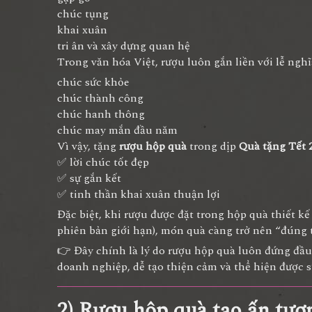
chúc tụng
khai xuân
tri ân và xây dựng quan hệ
Trong văn hóa Việt, rượu luôn gắn liền với lễ nghĩa
chúc sức khỏe
chúc thành công
chúc hanh thông
chúc may mắn đầu năm
Vì vậy, tặng
rượu hộp quà
trong dịp
Quà tặng Tết 
✅ lời chúc tốt đẹp
✅ sự gắn kết
✅ tinh thần khai xuân thuận lợi
Đặc biệt, khi rượu được đặt trong hộp quà thiết kế
phiên bản giới hạn), món quà càng trở nên “đúng t
👉 Đây chính là lý do rượu hộp quà luôn đứng đầ
doanh nghiệp, dễ tạo thiện cảm và thể hiện được s
2) Rượu hộp quà tạo ấn tượ