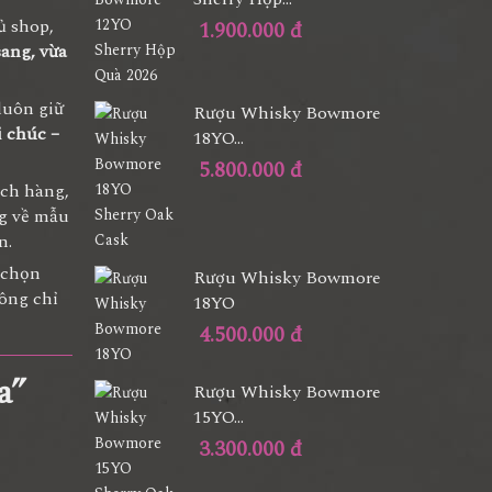
ủ shop,
1.900.000 đ
sang, vừa
luôn giữ
Rượu Whisky Bowmore
i chúc –
18YO...
5.800.000 đ
ách hàng,
ng về mẫu
n.
 chọn
Rượu Whisky Bowmore
ông chỉ
18YO
4.500.000 đ
a”
Rượu Whisky Bowmore
15YO...
3.300.000 đ