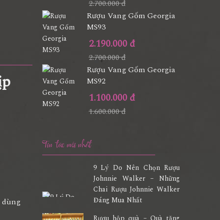
2.700.000 đ
Rượu Vang Gốm Georgia
MS93
2.190.000 đ
2.700.000 đ
Rượu Vang Gốm Georgia
ịp
MS92
1.100.000 đ
1.600.000 đ
Tin tức mới nhất
9 Lý Do Nên Chọn Rượu
Johnnie Walker – Những
Chai Rượu Johnnie Walker
Đáng Mua Nhất
a dùng
Rượu hộp quà – Quà tặng