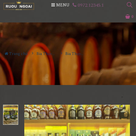
0972.12345.1
MENU
0
Trang chủ
Bia Thụy Sĩ
Bia Thụy Sĩ Bia Vollmond (Trăng tròn)