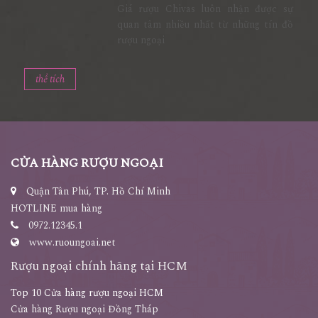
Giá rượu Chivas luôn nhận được sự
quan tâm nhiều nhất từ những tín đồ
rượu ngoại
thể tích
CỬA HÀNG RƯỢU NGOẠI
Quận Tân Phú, TP. Hồ Chí Minh
HOTLINE mua hàng
0972.12345.1
www.ruoungoai.net
Rượu ngoại chính hãng tại HCM
Top 10 Cửa hàng rượu ngoại HCM
Cửa hàng Rượu ngoại Đồng Tháp