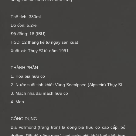
Thể tích: 330ml
Độ cồn: 5.2%
Độ đắng: 18 (IBU)
HSD: 12 tháng kể từ ngày sản xuát
Xuất xứ: Thụy Sĩ từ năm 1991.
THÀNH PHẦN
1. Hoa bia hữu cơ
2. Nước suối tinh khiết Vùng Seealpsee (Alpstein) Thụy Sĩ
3. Mạch nha đại mạch hữu cơ
4. Men
CÔNG DỤNG
Bia Vollmond (trăng tròn) là dòng bia hữu cơ cao cấp, bổ
dưỡng. Rất dễ uống như 1 loại nước giải khát hoặc kết hợp