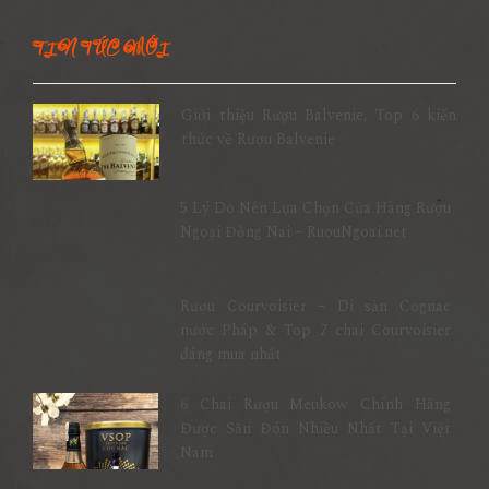
TIN TỨC MỚI
Giới thiệu Rượu Balvenie, Top 6 kiến
thức về Rượu Balvenie
5 Lý Do Nên Lựa Chọn Cửa Hàng Rượu
Ngoại Đồng Nai – RuouNgoai.net
Rượu Courvoisier – Di sản Cognac
nước Pháp & Top 7 chai Courvoisier
đáng mua nhất
6 Chai Rượu Meukow Chính Hãng
Được Săn Đón Nhiều Nhất Tại Việt
Nam