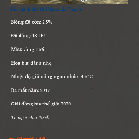
Bia chanh dây Hoi Maracuja Thụy Sĩ
Nồng độ cồn:
2.5%
Độ đắng:
18 IBU
Màu:
vàng tươi
Hoa bia:
đắng nhẹ
Nhiệt độ giữ uống ngon nhất:
4-6°C
Ra mắt năm:
2017
Giải đồng bia thế giới 2020
Thùng 6 chai (33cl)