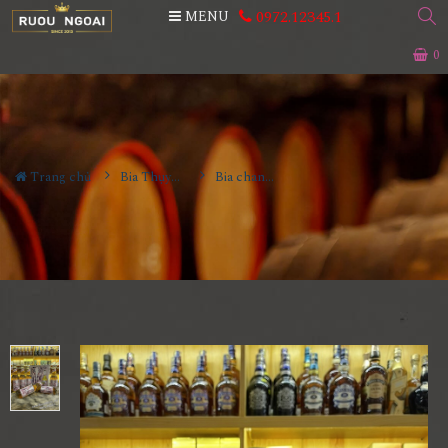
0972.12345.1
MENU
0
Trang chủ
Bia Thụy Sĩ
Bia chanh dây Hoi Maracuja Thụy Sĩ