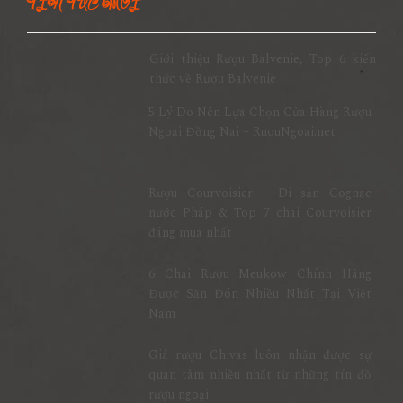
TIN TỨC MỚI
Giới thiệu Rượu Balvenie, Top 6 kiến
thức về Rượu Balvenie
5 Lý Do Nên Lựa Chọn Cửa Hàng Rượu
Ngoại Đồng Nai – RuouNgoai.net
Rượu Courvoisier – Di sản Cognac
nước Pháp & Top 7 chai Courvoisier
đáng mua nhất
6 Chai Rượu Meukow Chính Hãng
Được Săn Đón Nhiều Nhất Tại Việt
Nam
Giá rượu Chivas luôn nhận được sự
quan tâm nhiều nhất từ những tín đồ